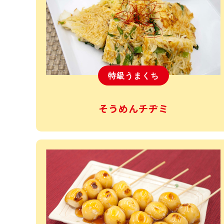
特級うまくち
そうめんチヂミ