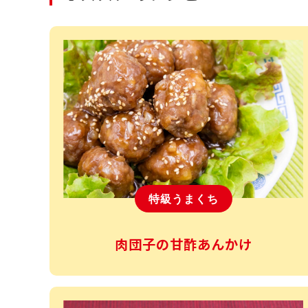
特級うまくち
肉団子の甘酢あんかけ