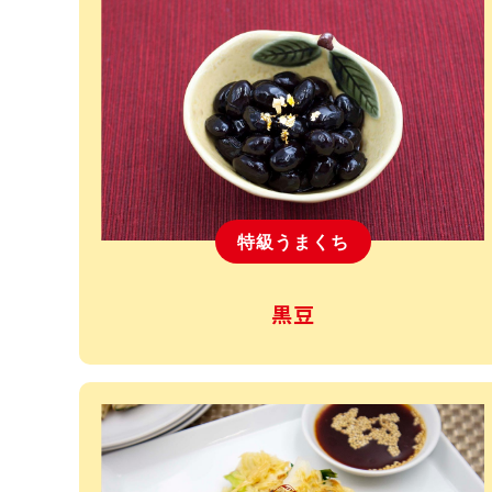
特級うまくち
黒豆