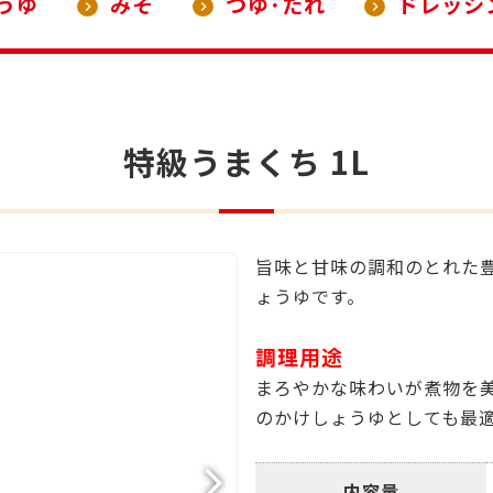
うゆ
みそ
つゆ･たれ
ドレッシ
特級うまくち 1L
旨味と甘味の調和のとれた
ょうゆです。
調理用途
まろやかな味わいが煮物を
のかけしょうゆとしても最
内容量