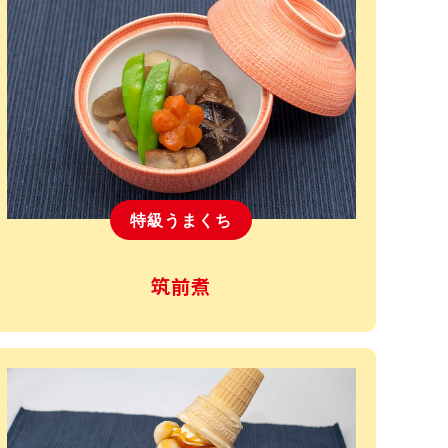
特級うまくち
筑前煮