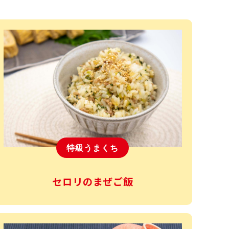
特級うまくち
セロリのまぜご飯