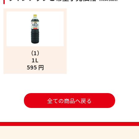
（1）
1L
595 円
全ての商品へ戻る