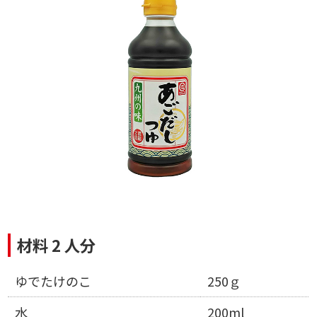
材料 2 人分
ゆでたけのこ
250ｇ
水
200ml