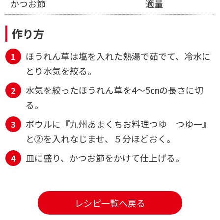
かつお節
適量
作り方
ほうれん草は塩を入れた熱湯で茹でて、冷水に
とり水気を絞る。
水気を絞ったほうれん草を4～5㎝の長さに切
る。
ボウルに『九州あまくちお料理つゆ つゆ一』
と②を入れなじませ、５分ほどおく。
皿に盛り、かつお節をかけて仕上げる。
レシピ一覧へ戻る