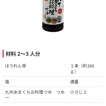
材料 2～3 人分
ほうれん草
１束（約160
ｇ）
塩
適量
九州あまくちお料理つゆ つゆ
小さじ２
一