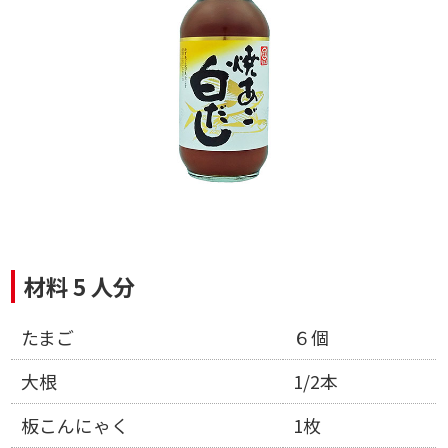
材料 5 人分
たまご
６個
大根
1/2本
板こんにゃく
1枚