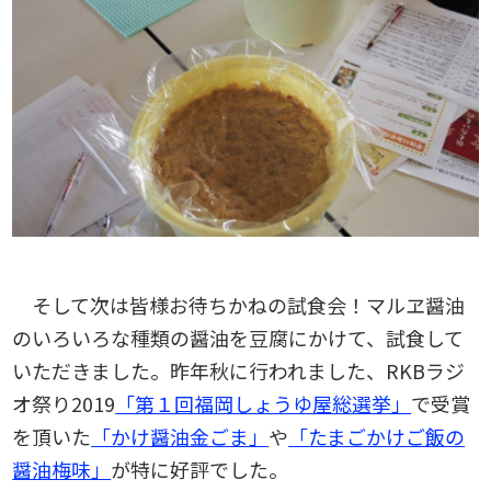
そして次は皆様お待ちかねの試食会！マルヱ醤油
のいろいろな種類の醤油を豆腐にかけて、試食して
いただきました。昨年秋に行われました、RKBラジ
オ祭り2019
「第１回福岡しょうゆ屋総選挙」
で受賞
を頂いた
「かけ醤油金ごま」
や
「たまごかけご飯の
醤油梅味」
が特に好評でした。