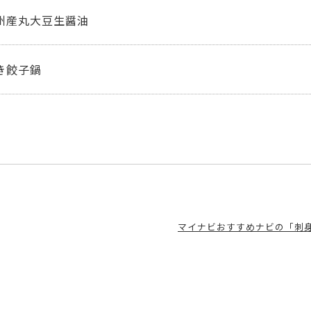
州産丸大豆生醤油
き餃子鍋
マイナビおすすめナビの「刺身