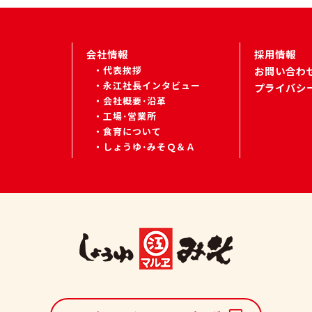
会社情報
採用情報
代表挨拶
お問い合わ
永江社長インタビュー
プライバシ
会社概要･沿革
工場･営業所
食育について
しょうゆ･みそＱ＆Ａ