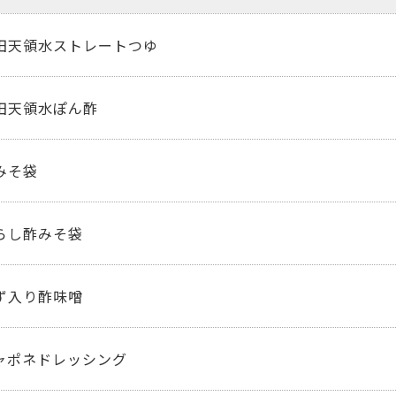
田天領水ストレートつゆ
田天領水ぽん酢
みそ袋
らし酢みそ袋
ず入り酢味噌
ャポネドレッシング