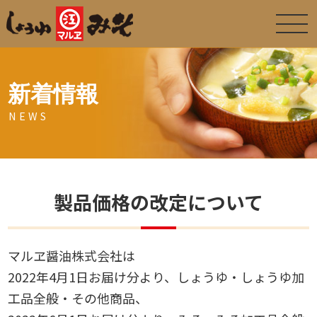
新着情報
NEWS
製品価格の改定について
マルヱ醤油株式会社は
2022年
4
月
1
日お届け分より、しょうゆ・しょうゆ加
工品全般・その他商品、